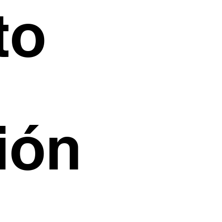
to
ión