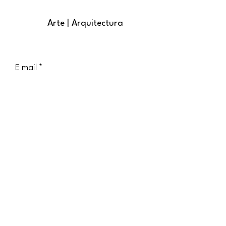
Arte | Arquitectura
E mail
CONTACT US